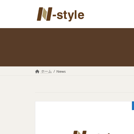
コ
ナ
ン
ビ
テ
ゲ
ン
ー
ツ
シ
へ
ョ
ス
ン
キ
に
ッ
移
プ
動
ホーム
News