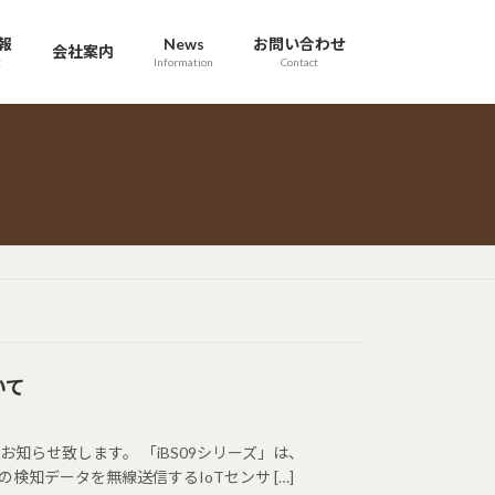
報
News
お問い合わせ
会社案内
t
Information
Contact
いて
をお知らせ致します。 「iBS09シリーズ」は、
・物体の検知データを無線送信するIoTセンサ […]