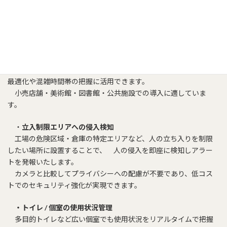
静止している人は検知されないため、「通過」や「動き」の検知
に特化した用途に適しています。
・施設内の人流 / 来客数のカウント
出入口や通路にiBS09PIRを設置することで、通過した人数を自
動でカウントいたします。
時間帯別の来客数データを蓄積・分析することで、人員配置の
最適化や混雑時間帯の把握に活用できます。
小売店舗・美術館・図書館・公共施設での導入に適していま
す。
・
立入制限エリアへの侵入検知
工場の危険区域・倉庫の特定エリアなど、人の立ち入りを制限
したい場所に設置することで、 人の侵入を即座に検知しアラー
トを発報いたします。
カメラと比較してプライバシーへの配慮が不要であり、低コス
トでのセキュリティ強化が実現できます。
・トイレ / 個室の使用状況管理
多目的トイレなど広い個室でも使用状況をリアルタイムで把握